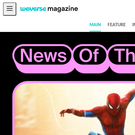
공지사항
MAIN
FEATURE
I
MAIN
FEATURE
INTERVIEW
REVIEW
INTERACTIVE
FIRST+VIEW
THE
INDUSTRY
PLAYLIST
NoW
ALL