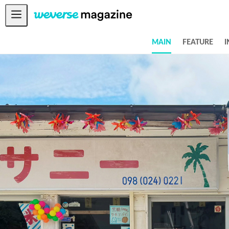
공지사항
MAIN
FEATURE
I
MAIN
FEATURE
INTERVIEW
REVIEW
INTERACTIVE
FIRST+VIEW
THE
INDUSTRY
PLAYLIST
NoW
ALL