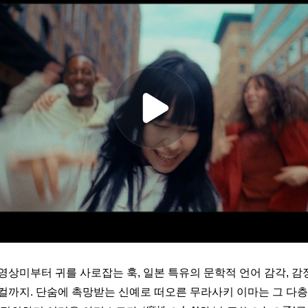
영상미부터 귀를 사로잡는 훅, 일본 특유의 문학적 언어 감각, 감
컬까지. 단숨에 촉망받는 신예로 떠오른 무라사키 이마는 그 다