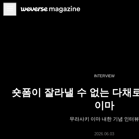
공지사항
MAIN
FEATURE
INTERVIEW
REVIEW
INTERVIEW
INTERACTIVE
숏폼이 잘라낼 수 없는 다채
FIRST+VIEW
THE
이마
INDUSTRY
PLAYLIST
무라사키 이마 내한 기념 인터뷰
NoW
2026.06.03
ALL