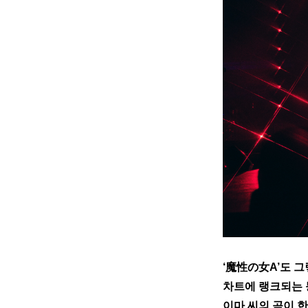
‘魔性の女A’도 그렇고
차트에 랭크되는 
이마 씨의 곡이 