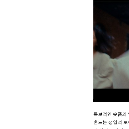
독보적인 숏폼의 
흔드는 정열적 보