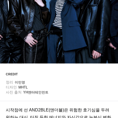
ARTICLES
LOGIN
CREDIT
정리
이민영
디자인
MHTL
사진 출처
YH엔터테인먼트
시작점에 선 AND2BLE(앤더블)은 위험한 호기심을 두려
워하는 대신, 터질 듯한 에너지와 자신감으로 눈부신 변화