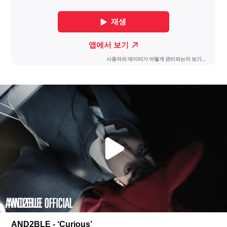
AND2BLE - ‘Curious’