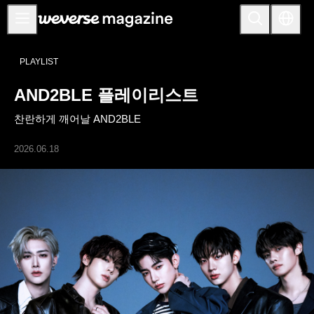
공지사항
PLAYLIST
MAIN
AND2BLE 플레이리스트
FEATURE
찬란하게 깨어날 AND2BLE
INTERVIEW
REVIEW
2026.06.18
INTERACTIVE
FIRST+VIEW
THE
INDUSTRY
PLAYLIST
NoW
ALL