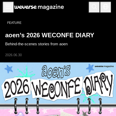
공지사항
FEATURE
MAIN
aoen’s 2026 WECONFE DIARY
FEATURE
Behind-the-scenes stories from aoen
INTERVIEW
REVIEW
2026.06.30
INTERACTIVE
FIRST+VIEW
THE
INDUSTRY
PLAYLIST
NoW
ALL