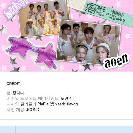
ARTICLES
LOGIN
CREDIT
글
정다나
비주얼 프로젝트 매니지먼트
노연수
디자인
플라플라 PlaFla (@plastic.flavor)
사진 제공
JCONIC