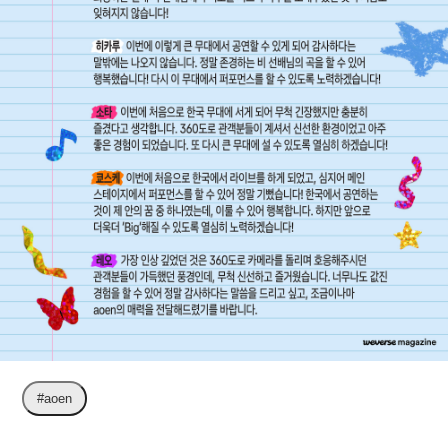
#aoen