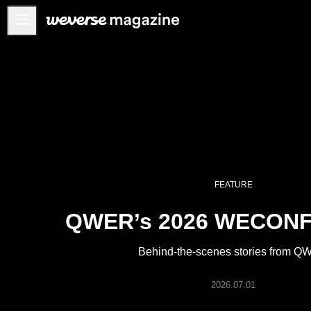
공지사항
MAIN
FEATURE
INTERVIEW
REVIEW
INTERACTIVE
FEATURE
FIRST+VIEW
QWER’s 2026 WECONF
THE
INDUSTRY
Behind-the-scenes stories from 
PLAYLIST
NoW
2026.07.01
ALL