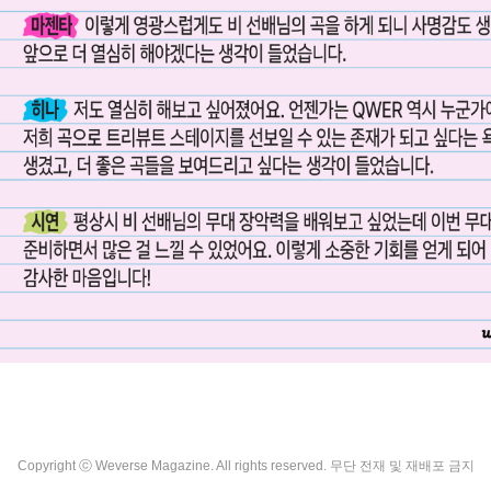
Copyright ⓒ Weverse Magazine. All rights reserved. 무단 전재 및 재배포 금지