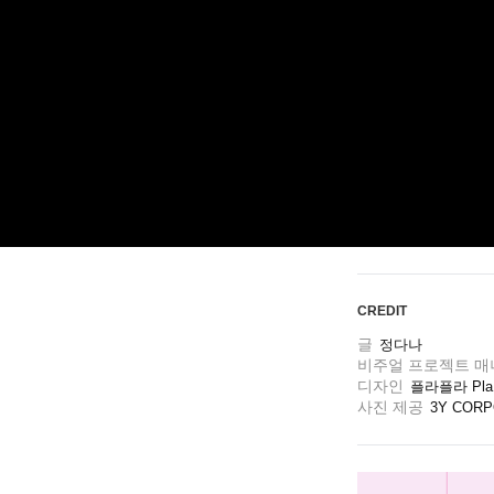
ARTICLES
LOGIN
CREDIT
글
정다나
비주얼 프로젝트 
디자인
플라플라 PlaFla
사진 제공
3Y CORP