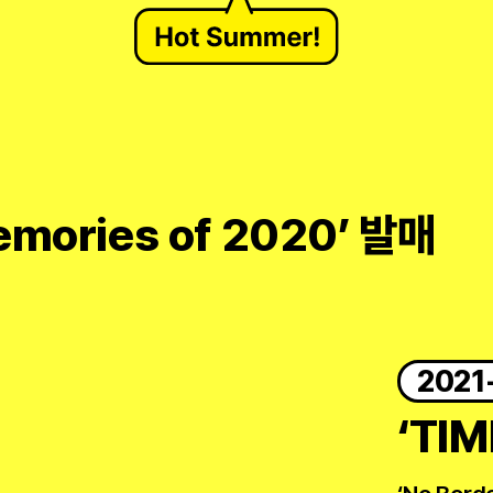
emories of 2020’ 발매
2021
‘TI