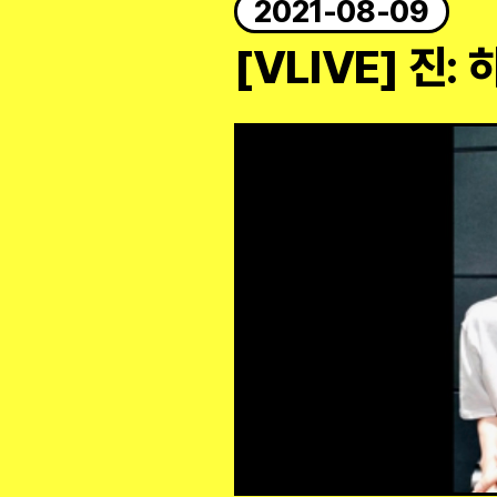
2021-08-09
[VLIVE] 진: