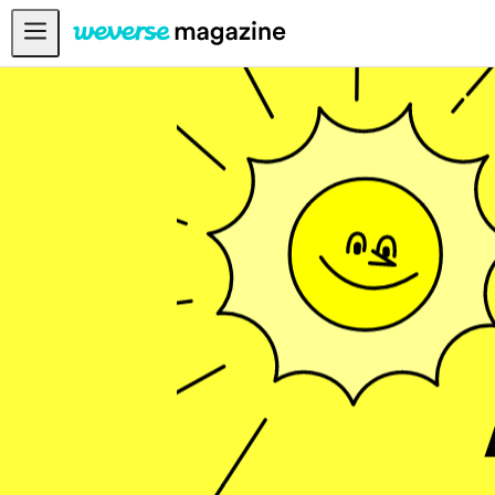
공지사항
MAIN
FEATURE
INTERVIEW
REVIEW
INTERACTIVE
FIRST+VIEW
THE
INDUSTRY
PLAYLIST
NoW
ALL