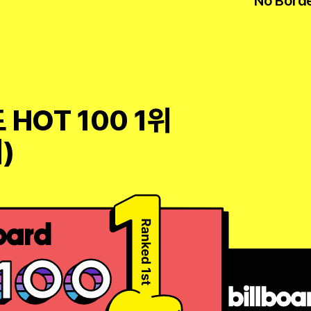
‘No Borde
드 HOT 100 1위
)