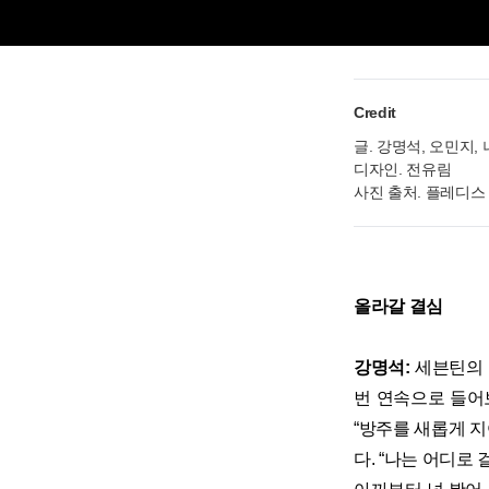
Credit
글. 강명석, 오민지,
디자인. 전유림
사진 출처. 플레디
올라갈 결심
강명석:
세븐틴의 네
번 연속으로 들어보자
“방주를 새롭게 지어
다. “나는 어디로 