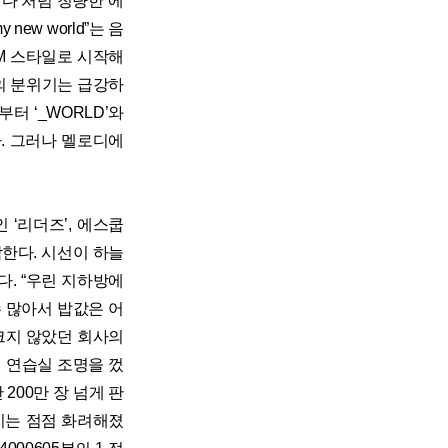
낀다’처럼 청량한 에
 new world”는 음
 EDM 스타일로 시작해
의 분위기는 급강하
터 ‘_WORLD’와
 간다. 그러나 멜로디에
 ‘리더즈’, 에스쿱
작한다. 시선이 하늘
. “우린 지하방에
 많아서 밥값은 어
크지 않았던 회사의
 연습실 조명을 껐
200만 장 넘게 판
지는 점점 화려해졌