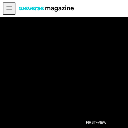
공지사항
MAIN
FEATURE
INTERVIEW
REVIEW
INTERACTIVE
FIRST+VIEW
THE
INDUSTRY
PLAYLIST
NoW
FIRST+VIEW
ALL