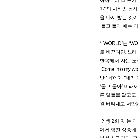
아까부터 널 봤어 
17’의 시작인 동시에
을 다시 밟는 것이 
‘돌고 돌아’에는 
‘_WORLD’는 ‘
로 바꾼다면, 노래
반복해서 사는 노래 
“Come into m
난 ‘너’에게 “네
‘돌고 돌아’ 미래에
든 일들을 알고도 함께
걸 버텨내고 너만을
‘인생 2회 차’는
에게 힘찬 상승에는