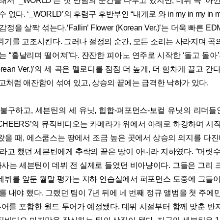
래서 ‘_WORLD’는 첫 만남의 순간을 다루고 있지만, 데뷔 곡 ‘아
다. ‘_WORLD’의 후렴구 후반부인 “내게로 와 in my in my in my
을 살짝 섞는다.‘Fallin’ Flower (Korean Ver.)’는 더욱 빠른
위기를 고조시킨다. 그러나 절정의 순간, 모든 소리는 사라지며 곡
는 “흩날리며 떨어져”다. 잔잔한 피아노 연주로 시작한 ‘돌고 돌아’부
wer (Korean Ver.)’의 세 곡은 멜로디를 점점 더 높게, 더 힘차게 끌고
고처럼 애잔함이 섞여 있고, 상승의 끝에는 급격한 낙하가 있다.
불구하고, 세븐틴의 세 유닛, 힙합-퍼포먼스-보컬 유닛의 리더들인
 ‘CHEERS’의 뮤직비디오는 카메라가 위에서 아래로 하강하며 시
왔을 때, 에스쿱스는 땅에서 조금 높은 곳에서 상승의 의지를 다진다
”라고 했던 세븐틴에게 추락의 끝은 땅이 아니라 지하였다. “머릿수
 가사는 세븐틴이 데뷔 전 실제로 들었던 비아냥이다. 그들은 그리 
데뷔를 앞둔 월말 평가는 지하 연습실에서 퍼포먼스 도중에 그들이
를 내야 했다. 그랬던 팀이 7년 뒤에 네 번째 정규 앨범을 첫 주에만 
 투어를 포함한 월드 투어가 예정됐다. 데뷔 시절부터 함께 맞춘 반