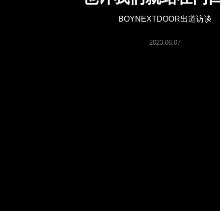
ARTICLES
BOYNEXTDOOR出道访谈
LOGIN
2023.06.07