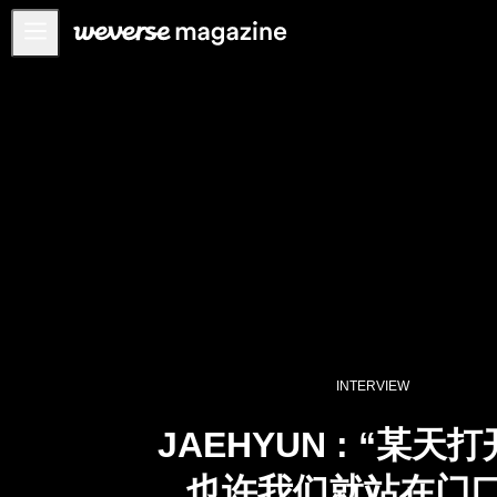
공지사항
MAIN
FEATURE
INTERVIEW
REVIEW
INTERACTIVE
FIRST+VIEW
THE
INDUSTRY
INTERVIEW
PLAYLIST
JAEHYUN : “某天
NoW
也许我们就站在门口
ALL