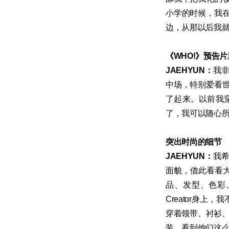
小学的时候，我
边，从那以后我
《WHO!》预告
JAEHYUN：
我
中场，特别爱看
了起来。以前我穿
了，我可以随心
突出时尚的细节
JAEHYUN：
我
面貌，借此看看大
品、发型、色彩、
Creator身上，
穿着领带、衬衫、
装，看到他们这