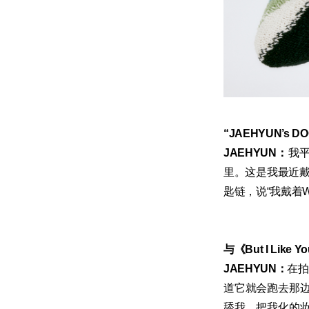
“JAEHYUN’s
JAEHYUN：
我
里。这是我最近戴
匙链，说“我戴着W
与《But I Lik
JAEHYUN：
在拍
道它就会跑去那
舔我，把我化的