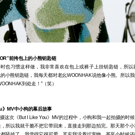
 DOOR”前挎包上的小熊钥匙链
平时也习惯这样做，我非常喜欢在包上或裤子上挂钥匙链，所以
的小熊钥匙链，我每天都对老幺WOONHAK说他像小熊。所以
OONHAK到处走！”（笑）
e You》MV中小狗的幕后故事
摄这次《But I Like You》MV的过程中，小狗和我一起拍摄的
边，所以我就干脆不把它带回来，直接走到那边拍完。那天那个小
妆都舔掉了，我觉得它很可爱。其实我没养过宠物，甚至小时候还