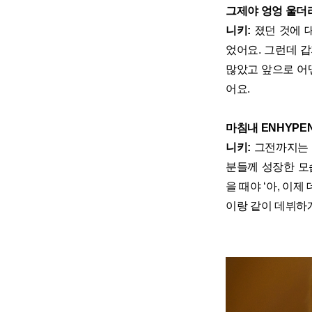
그제야 엉엉 울더
니키:
졌던 것에 
었어요. 그런데 갑
많았고 앞으로 어
어요.
마침내 ENHYP
니키:
그전까지는 
분들께 성장한 모
을 때야 ‘아, 이
이랑 같이 데뷔하