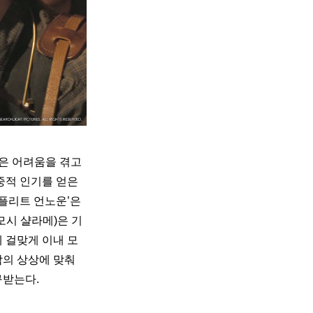
은 어려움을 겪고 
중적 인기를 얻은 
플리트 언노운’은 
모시 샬라메)은 기
 걸맞게 이내 모
람의 상상에 맞춰 
구받는다.