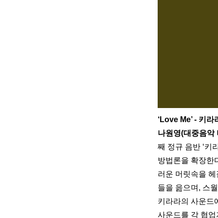
‘Love Me’ - 키
나원영(대중음악 
째 정규 음반 ‘키
방법론을 확장한다
러운 머릿속을 헤
들을 읊으며, 스
키라라의 사운드에
사운드를 각 협업