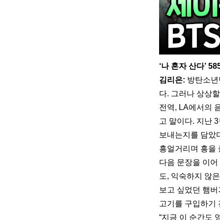
‘나 혼자 산다’ 58
김리은: 
방탄소년단
다. 그러나 상상할
전역, LA에서의
고 말이다. 지난 
보내는지를 담았다
흥얼거리며 흥을 
다음 문장을 이어
도, 익숙하지 않
보고 싶었던 햄버
고기를 구입하기 
“지금 이 순간도