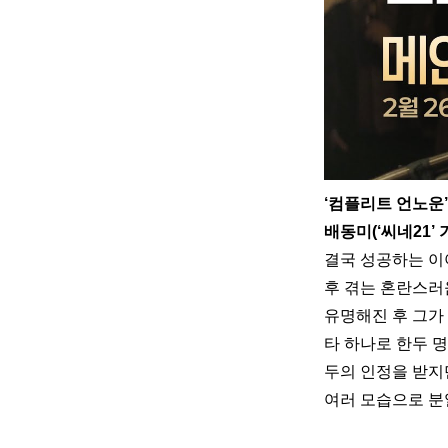
‘컴플리트 언노운’
배동미(‘씨네21’ 
결국 성공하는 이
후 겪는 혼란스러움
유명해진 후 그가
타 하나로 한두 
두의 인정을 받지만
여러 모습으로 분