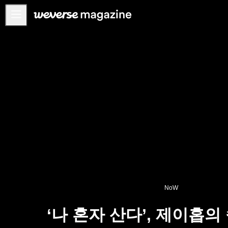
공지사항
MAIN
FEATURE
INTERVIEW
REVIEW
INTERACTIVE
FIRST+VIEW
THE
INDUSTRY
PLAYLIST
NoW
NoW
‘나 혼자 산다’, 제이홉의
ALL