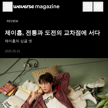
공지사항
REVIEW
MAIN
제이홉, 전통과 도전의 교차점에 서다
FEATURE
제이홉의 싱글 셋
INTERVIEW
REVIEW
2025.05.01
INTERACTIVE
FIRST+VIEW
THE
INDUSTRY
PLAYLIST
NoW
ALL