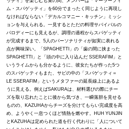
ッティ」を楽しむも束の間、メンバーは「マーラーフィ
ム・スパゲッティ」を60分でまったく同じように再現し
なければならない「デカルコマニー・キッチン」ミッシ
ョンを与えられる。一見するとただの料理サバイバルの
パロディーにも見えるが、調理の過程からスパゲッティ
が完成するまで、5人のパーソナリティが如実に表れる
点が興味深い。「SPAGHETTI」の「歯の間に挟まった 
SPAGHETTI」と「頭の中に入り込んだ SSERAFIM」と
いうライムからも分かるように、彼女たちが作った5つ
のスパゲッティもまた、サビの中の「スパゲッティ＝
LE SSERAFIM」というメタファーの延長線上にあるよ
うに見える。例えばSAKURAは、材料選びの際にチー
ズを取り忘れたことに後から気づき、一瞬落胆を見せる
ものの、KAZUHAからチーズを分けてもらい完成度を高
め、ようやく一息つくほど情熱を燃やす。HUH YUNJIN
とKAZUHAは定められた道を行く代わりに「人について