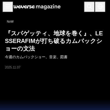
お知らせ
NoW
MAIN
『スパゲッティ、地球を巻く』、LE
FEATURE
SSERAFIMが打ち破るカムバックシ
INTERVIEW
ョーの文法
REVIEW
今週のカムバックショー、音楽、図書
INTERACTIVE
2025.11.07
FIRST+VIEW
THE
INDUSTRY
PLAYLIST
NoW
ALL