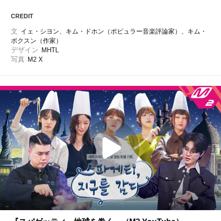
CREDIT
文
イェ・シヨン、キム・ドホン（ポピュラー音楽評論家）、キム・
ボクスン（作家）
デザイン
MHTL
写真
M2 X