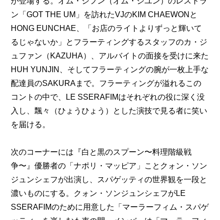
が登場する。オム・ジフン（オム・ジユン）のレストラ
ン「GOT THE UM」を訪れたVJのKIM CHAEWONと
HONG EUNCHAE、「お店のライトよりずっと輝いて
るじゃないか」とフラーティングするスタッフのカ・ジ
ュファン（KAZUHA）、アルバイトの面接を受けに来た
HUH YUNJIN、そしてフラーティングの腕が一枚上手な
配達員のSAKURAまで。フラーティングが溢れるこの
コントの中で、LE SSERAFIMはそれぞれの役に深く没
入し、飄々（ひょうひょう）とした演技で見る者に笑い
を届ける。
次のコーナーには『白と黒のスプーン〜料理階級戦
争〜』優勝者の「ナポリ・マッピア」ことクォン・ソン
ジュンシェフが出演し、スパゲッティの世界観を一段と
濃いものにする。クォン・ソンジュンシェフがLE 
SSERAFIMのために用意した「マーラーフィム・スパゲ