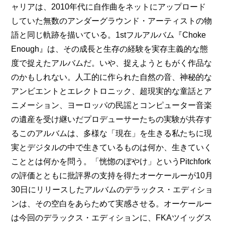
ャリアは、2010年代に自作曲をネットにアップロード
していた無数のアンダーグラウンド・アーティストの物
語と同じ軌跡を描いている。1stフルアルバム『Choke 
Enough』は、その成長と生存の経験を実存主義的な態
度で捉えたアルバムだ。いや、捉えようともがく作品な
のかもしれない。人工的に作られた自然の音、神秘的な
アンビエントとエレクトロニック、超現実的な童話とア
ニメーション、ヨーロッパの民謡とコンピューター音楽
の遺産を受け継いだプロデューサーたちの実験が共存す
るこのアルバムは、多様な「現在」を生きる私たちに現
実とデジタルの中で生きているものは何か、生きていく
こととは何かを問う。「恍惚のぼやけ」というPitchfork
の評価とともに批評界の支持を得たオーケールーが10月
30日にリリースしたアルバムのデラックス・エディショ
ンは、その空白をあらためて実感させる。オーケールー
は今回のデラックス・エディションに、FKAツイッグス