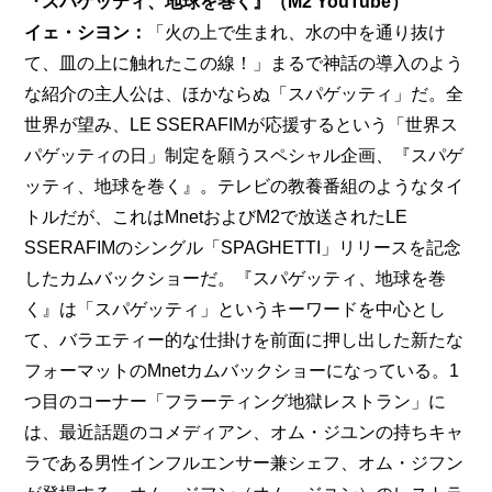
『スパゲッティ、地球を巻く』（M2 YouTube）
イェ・シヨン：
「火の上で生まれ、水の中を通り抜け
て、皿の上に触れたこの線！」まるで神話の導入のよう
な紹介の主人公は、ほかならぬ「スパゲッティ」だ。全
世界が望み、LE SSERAFIMが応援するという「世界ス
パゲッティの日」制定を願うスペシャル企画、『スパゲ
ッティ、地球を巻く』。テレビの教養番組のようなタイ
トルだが、これはMnetおよびM2で放送されたLE 
SSERAFIMのシングル「SPAGHETTI」リリースを記念
したカムバックショーだ。『スパゲッティ、地球を巻
く』は「スパゲッティ」というキーワードを中心とし
て、バラエティー的な仕掛けを前面に押し出した新たな
フォーマットのMnetカムバックショーになっている。1
つ目のコーナー「フラーティング地獄レストラン」に
は、最近話題のコメディアン、オム・ジユンの持ちキャ
ラである男性インフルエンサー兼シェフ、
オム・ジフン