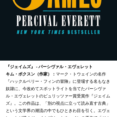
『ジェイムズ』 - パーシヴァル・エヴェレット
キム・ボクスン（作家）：
マーク・トウェインの名作
『ハックルベリー・フィンの冒険』に登場する名もなき
奴隷に、今改めてスポットライトを当てたパーシヴァ
ル・エヴェレットのピュリッツァー賞受賞作『ジェイム
ズ』。この作品は、「
別の視点に立って読み直す古典
」
という文学界の潮流の中でもひときわ目を引く。エヴェ