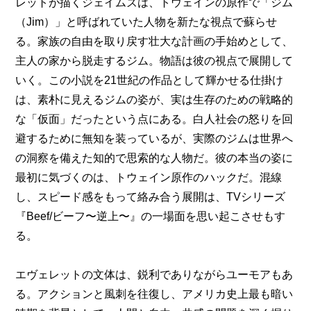
レットが描くジェイムズは、トウェインの原作で「ジム
（Jim）」と呼ばれていた人物を新たな視点で蘇らせ
る。家族の自由を取り戻す壮大な計画の手始めとして、
主人の家から脱走するジム。物語は彼の視点で展開して
いく。この小説を21世紀の作品として輝かせる仕掛け
は、素朴に見えるジムの姿が、実は生存のための戦略的
な「仮面」だったという点にある。白人社会の怒りを回
避するために無知を装っているが、実際のジムは世界へ
の洞察を備えた知的で思索的な人物だ。彼の本当の姿に
最初に気づくのは、トウェイン原作のハックだ。混線
し、スピード感をもって絡み合う展開は、TVシリーズ
『Beef/ビーフ〜逆上〜』の一場面を思い起こさせもす
る。
エヴェレットの文体は、鋭利でありながらユーモアもあ
る。アクションと風刺を往復し、アメリカ史上最も暗い