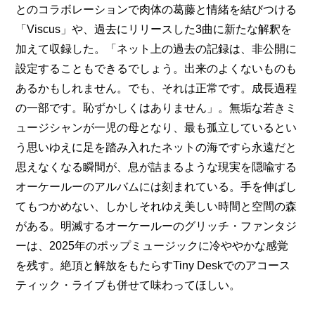
とのコラボレーションで肉体の葛藤と情緒を結びつける
「Viscus」や、過去にリリースした3曲に新たな解釈を
加えて収録した。「ネット上の過去の記録は、非公開に
設定することもできるでしょう。出来のよくないものも
あるかもしれません。でも、それは正常です。成長過程
の一部です。恥ずかしくはありません」。無垢な若きミ
ュージシャンが一児の母となり、最も孤立しているとい
う思いゆえに足を踏み入れたネットの海ですら永遠だと
思えなくなる瞬間が、息が詰まるような現実を隠喩する
オーケールーのアルバムには刻まれている。手を伸ばし
てもつかめない、しかしそれゆえ美しい時間と空間の森
がある。明滅するオーケールーのグリッチ・ファンタジ
ーは、2025年のポップミュージックに冷ややかな感覚
を残す。絶頂と解放をもたらす
Tiny Deskでのアコース
ティック・ライブ
も併せて味わってほしい。