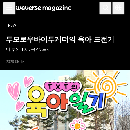
공지사항
NoW
MAIN
투모로우바이투게더의 육아 도전기
FEATURE
이 주의 TXT, 음악, 도서
INTERVIEW
REVIEW
2026.05.15
INTERACTIVE
FIRST+VIEW
THE
INDUSTRY
PLAYLIST
NoW
ALL