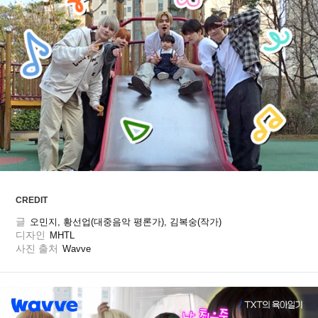
ARTICLES
LOGIN
CREDIT
글
오민지, 황선업(대중음악 평론가), 김복숭(작가)
디자인
MHTL
사진 출처
Wavve