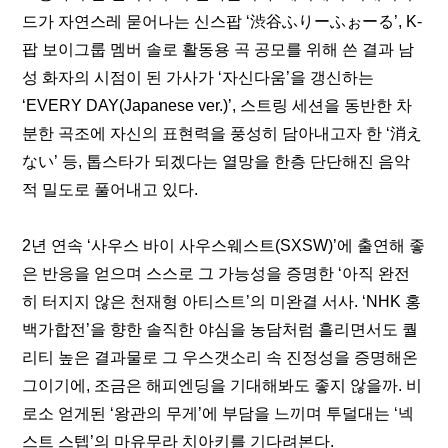
드가 자연스레 묻어나는 신스팝 ‘渋谷ふりーふぉーる’, K-
팝 보이그룹 멤버 솔로 활동용 곡 공모를 위해 쓴 결과 남
성 화자의 시점이 된 가사가 ‘자신다움’을 갱신하는 
‘EVERY DAY(Japanese ver.)’, 스트링 세션을 동반한 차
분한 곡조에 자신의 표현력을 풍성히 담아내고자 한 ‘消え
ない’ 등, 톱스타가 되겠다는 열망을 한층 단단해진 음악
적 밀도로 풀어내고 있다.
2년 연속 ‘사우스 바이 사우스웨스트(SXSW)’에 출연해 좋
은 반응을 얻으며 스스로 그 가능성을 증명한 ‘아직 완전
히 터지지 않은 천재형 아티스트’의 미완결 서사. ‘NHK 홍
백가합전’을 향한 솔직한 야심을 농담처럼 흘리면서도 퀄
리티 높은 결과물로 그 우스갯소리 속 진정성을 증명해온 
그이기에, 조금은 해피엔딩을 기대해봐도 좋지 않을까. 비
로소 얻게된 ‘왕관의 무게’에 부담을 느끼며 투덜대는 ‘넥
스트 스텝’의 마유무라 치아키를 기다려본다.