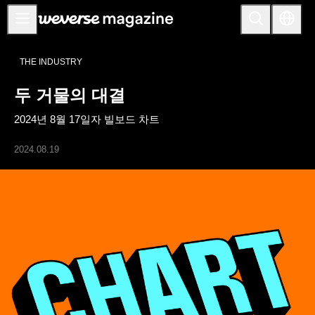
공지사항
THE INDUSTRY
MAIN
두 거물의 대결
FEATURE
2024년 8월 17일자 빌보드 차트
INTERVIEW
REVIEW
2024.08.19
INTERACTIVE
FIRST+VIEW
THE
INDUSTRY
PLAYLIST
NoW
ALL