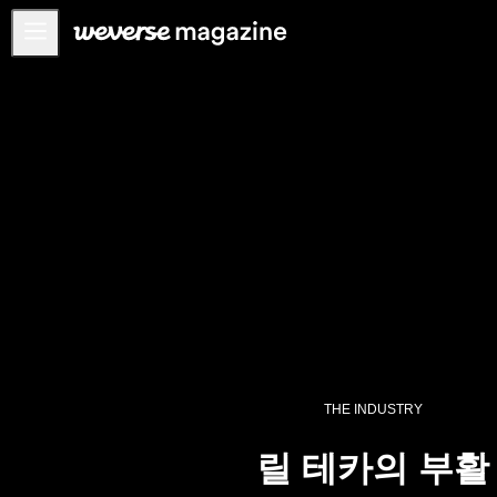
공지사항
MAIN
FEATURE
INTERVIEW
REVIEW
INTERACTIVE
FIRST+VIEW
THE
INDUSTRY
PLAYLIST
THE INDUSTRY
NoW
릴 테카의 부활
ALL