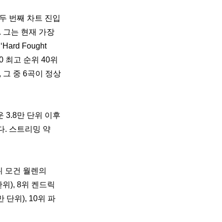
 두 번째 차트 진입
다. 그는 현재 가장 
d Fought 
0 최고 순위 40위
 그 중 6곡이 정상
세운 3.8만 단위 이후 
. 스트리밍 약 
위 모건 월렌의 
 단위), 8위 켄드릭 
2만 단위), 10위 파