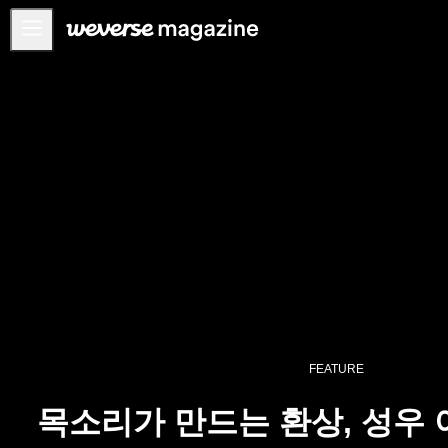
공지사항
MAIN
FEATURE
INTERVIEW
REVIEW
INTERACTIVE
FIRST+VIEW
THE
INDUSTRY
PLAYLIST
FEATURE
NoW
목소리가 만드는 환상, 성우
ALL