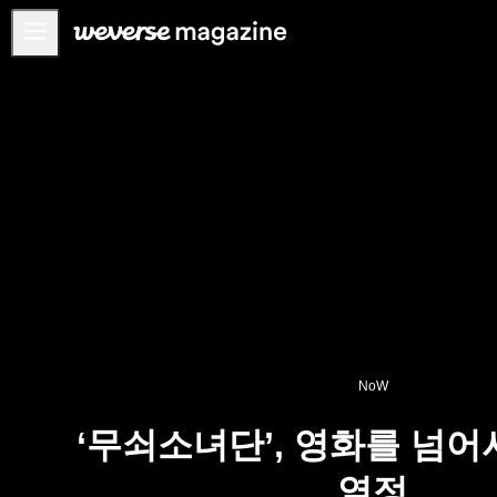
공지사항
MAIN
FEATURE
INTERVIEW
REVIEW
INTERACTIVE
FIRST+VIEW
THE
INDUSTRY
NoW
PLAYLIST
‘무쇠소녀단’, 영화를 넘
NoW
열정
ALL