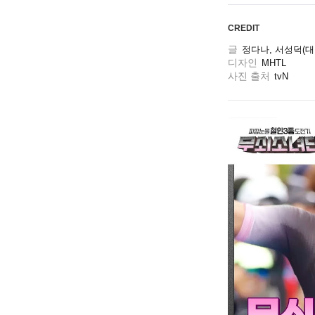
CREDIT
글
정다나, 서성덕(
디자인
MHTL 
사진 출처
tvN