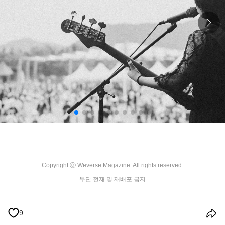
Copyright ⓒ Weverse Magazine. All rights reserved.

무단 전재 및 재배포 금지
9